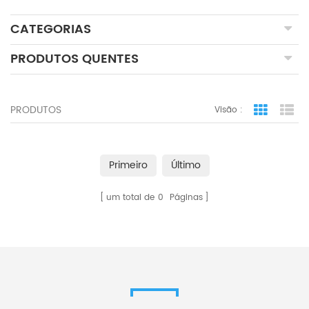
CATEGORIAS
PRODUTOS QUENTES
PRODUTOS
Visão :
visão de
ex
Primeiro
Último
um total de
0
Páginas